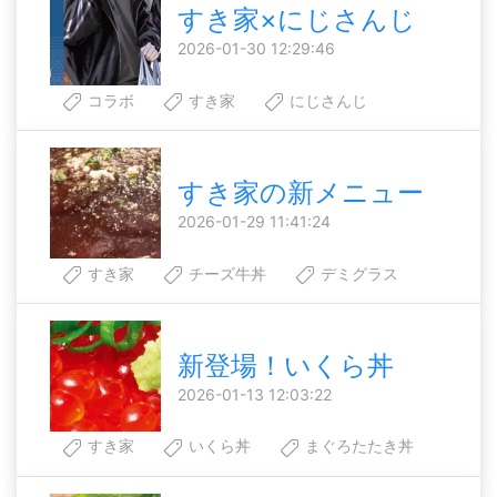
すき家×にじさんじ
2026-01-30 12:29:46
コラボ
すき家
にじさんじ
すき家の新メニュー
2026-01-29 11:41:24
すき家
チーズ牛丼
デミグラス
新登場！いくら丼
2026-01-13 12:03:22
すき家
いくら丼
まぐろたたき丼