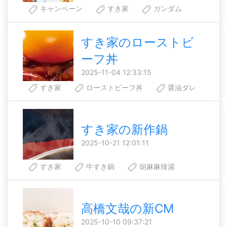
キャンペーン
すき家
ガンダム
すき家のローストビ
ーフ丼
2025-11-04 12:33:15
すき家
ローストビーフ丼
醤油ダレ
すき家の新作鍋
2025-10-21 12:01:11
すき家
牛すき鍋
胡麻麻辣湯
高橋文哉の新CM
2025-10-10 09:37:21